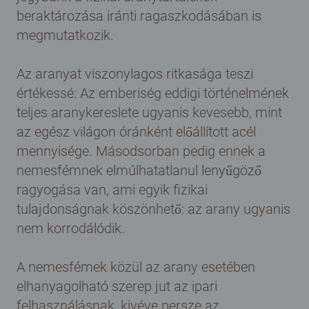
beraktározása iránti ragaszkodásában is
megmutatkozik.
Az aranyat viszonylagos ritkasága teszi
értékessé: Az emberiség eddigi történelmének
teljes aranykereslete ugyanis kevesebb, mint
az egész világon óránként előállított acél
mennyisége. Másodsorban pedig ennek a
nemesfémnek elmúlhatatlanul lenyűgöző
ragyogása van, ami egyik fizikai
tulajdonságnak köszönhető: az arany ugyanis
nem korrodálódik.
A nemesfémek közül az arany esetében
elhanyagolható szerep jut az ipari
felhasználásnak, kivéve persze az