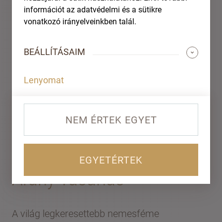
információt az adatvédelmi és a sütikre
vonatkozó irányelveinkben talál.
BEÁLLÍTÁSAIM
Lenyomat
BIZTONSÁGOS, KEDVEZŐ ÁRÚ ÉS
NEM ÉRTEK EGYET
ÁTLÁTHATÓ
EGYETÉRTEK
Arany vásárlás
A világ legkeresettebb nemesféme