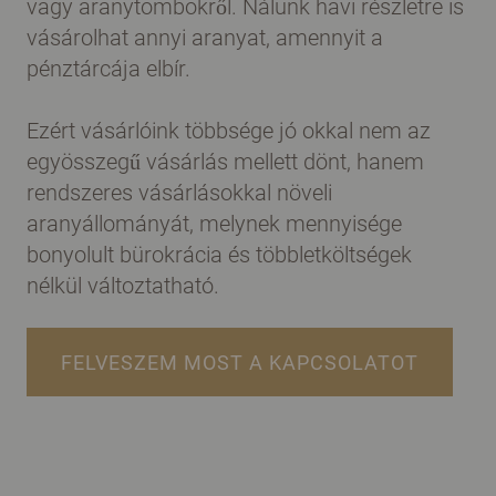
vagy aranytömbökről. Nálunk havi részletre is
vásárolhat annyi aranyat, amennyit a
pénztárcája elbír.
Ezért vásárlóink többsége jó okkal nem az
egyösszegű vásárlás mellett dönt, hanem
rendszeres vásárlásokkal növeli
aranyállományát, melynek mennyisége
bonyolult bürokrácia és többletköltségek
nélkül változtatható.
FELVESZEM MOST A KAPCSOLATOT