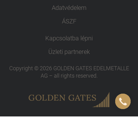
Adatvédelem
ÁSZF
Kapcsolatba lépni
Üzleti partnerek
Copyright ©
2026
GOLDEN GATES EDELMETALLE
AG
–
all rights reserved
.