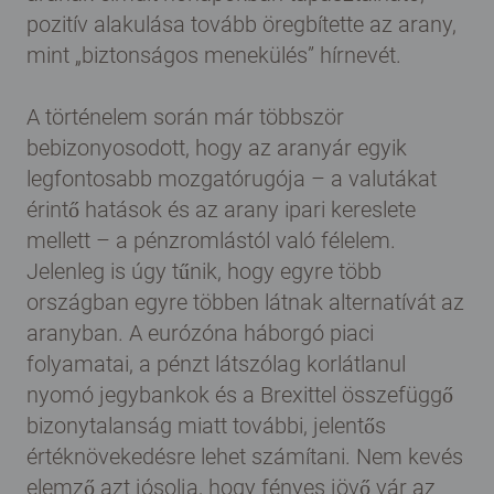
pozitív alakulása tovább öregbítette az arany,
mint „biztonságos menekülés” hírnevét.
A történelem során már többször
bebizonyosodott, hogy az aranyár egyik
legfontosabb mozgatórugója – a valutákat
érintő hatások és az arany ipari kereslete
mellett – a pénzromlástól való félelem.
Jelenleg is úgy tűnik, hogy egyre több
országban egyre többen látnak alternatívát az
aranyban. A eurózóna háborgó piaci
folyamatai, a pénzt látszólag korlátlanul
nyomó jegybankok és a Brexittel összefüggő
bizonytalanság miatt további, jelentős
értéknövekedésre lehet számítani. Nem kevés
elemző azt jósolja, hogy fényes jövő vár az