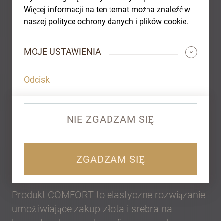
Więcej informacji na ten temat można znaleźć w
naszej polityce ochrony danych i plików cookie.
MOJE USTAWIENIA
Odcisk
PRODUKT
NIE ZGADZAM SIĘ
Golden Gates Comfort
ZGADZAM SIĘ
Produkt COMFORT to elastyczne rozwiązanie
umożliwiające zakup złota i srebra na