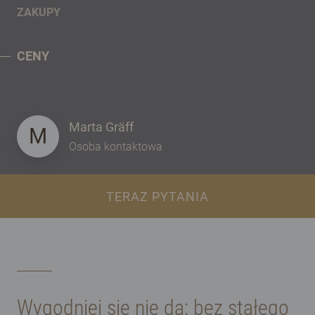
ZAKUPY
CENY
Marta Gräff
M
Osoba kontaktowa
TERAZ PYTANIA
Wygodniej się nie da: bez stałego