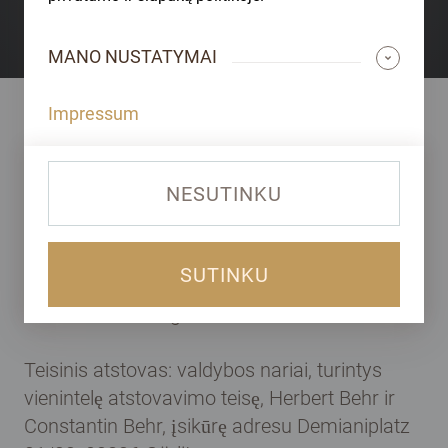
MANO NUSTATYMAI
Impressum
NESUTINKU
I. Kliento prekybos partneris
„GOLDEN GATES Edelmetalle AG“,
SUTINKU
registruotas Drezdeno apygardos teismo
komerciniame registre numeriu HRB 31095.
Teisinis atstovas: valdybos nariai, turintys
vienintelę atstovavimo teisę, Herbert Behr ir
Constantin Behr, įsikūrę adresu Demianiplatz