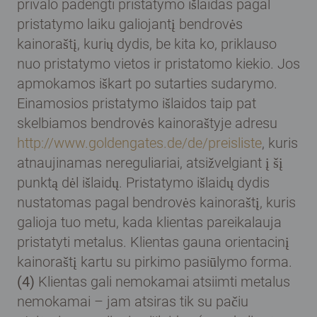
privalo padengti pristatymo išlaidas pagal
pristatymo laiku galiojantį bendrovės
kainoraštį, kurių dydis, be kita ko, priklauso
nuo pristatymo vietos ir pristatomo kiekio. Jos
apmokamos iškart po sutarties sudarymo.
Einamosios pristatymo išlaidos taip pat
skelbiamos bendrovės kainoraštyje adresu
http://www.goldengates.de/de/preisliste
, kuris
atnaujinamas nereguliariai, atsižvelgiant į šį
punktą dėl išlaidų. Pristatymo išlaidų dydis
nustatomas pagal bendrovės kainoraštį, kuris
galioja tuo metu, kada klientas pareikalauja
pristatyti metalus. Klientas gauna orientacinį
kainoraštį kartu su pirkimo pasiūlymo forma.
(4)
Klientas gali nemokamai atsiimti metalus
nemokamai – jam atsiras tik su pačiu