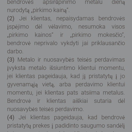
bendrovės apsirūpinimo metalu dieną
nurodytą „pirkimo kainą“.
(2)
Jei klientas, nepaisydamas bendrovės
įspėjimo dėl vėlavimo, nesumoka visos
„pirkimo kainos“ ir „pirkimo mokesčio“,
bendrovė neprivalo vykdyti jai priklausančio
darbo.
(3)
Metalo ir nuosavybės teisės perdavimas
įvyksta metalo išsiuntimo klientui momentu,
jei klientas pageidauja, kad jį pristatytų į jo
gyvenamąją vietą, arba perdavimo klientui
momentu, jei klientas pats atsiima metalus.
Bendrovė ir klientas aiškiai sutaria dėl
nuosavybės teisės perdavimo.
(4)
Jei klientas pageidauja, kad bendrovė
pristatytų prekes į padidinto saugumo sandėlį