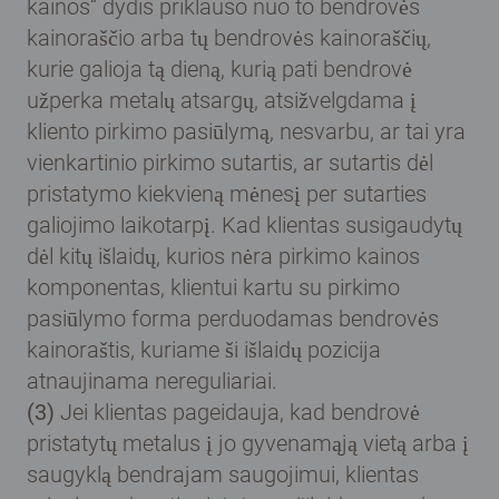
kainos“ dydis priklauso nuo to bendrovės
kainoraščio arba tų bendrovės kainoraščių,
kurie galioja tą dieną, kurią pati bendrovė
užperka metalų atsargų, atsižvelgdama į
kliento pirkimo pasiūlymą, nesvarbu, ar tai yra
vienkartinio pirkimo sutartis, ar sutartis dėl
pristatymo kiekvieną mėnesį per sutarties
galiojimo laikotarpį. Kad klientas susigaudytų
dėl kitų išlaidų, kurios nėra pirkimo kainos
komponentas, klientui kartu su pirkimo
pasiūlymo forma perduodamas bendrovės
kainoraštis, kuriame ši išlaidų pozicija
atnaujinama nereguliariai.
(3)
Jei klientas pageidauja, kad bendrovė
pristatytų metalus į jo gyvenamąją vietą arba į
saugyklą bendrajam saugojimui, klientas