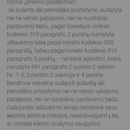
forma „pirkimo pasiūlymas“.
Jei sutartis dėl periodiško pristatymo sudaryta
nei ne verslo patalpose, nei ne nuotolinio
pardavimo būdu, pagal Vokietijos civilinio
kodekso 510 paragrafo 2 punktą numatyta
atšaukimo teisė pagal minėto kodekso 355
paragrafą, tačiau pagal minėto kodekso 510
paragrafo 3 punktą – ne tokia apimtimi, kokia
nurodyta 491 paragrafo 2 punkto 2 sakinio
Nr. 1-5, 3 punkto 2 sakinyje ir 4 punkte.
Bendrovė neketina sudaryti sutarčių dėl
periodiško pristatymo nei ne verslo vykdymo
patalpose, nei ne nuotolinio pardavimo būdu.
Galiojančio atšaukimo atveju bendrovė savo
lėšomis atsiima metalus, neatsižvelgiant į tai,
ar metalai kliento prašymu saugyklos