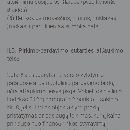
atsiėmimu susijusios išlaidos (pvz., kelionės
išlaidos).
(5)
Bet kokius mokesčius, muitus, rinkliavas,
įmokas ir pan. klientas sumoka pats.
II.5. Pirkimo-pardavimo sutarties atšaukimo
teisė
Sutarčiai, sudarytai ne verslo vykdymo
patalpose arba nuotolinio pardavimo būdu,
nėra atšaukimo teisės pagal Vokietijos civilinio
kodekso 312 g paragrafo 2 punkto 1 sakinio
Nr. 8, jei sutarties objektas yra prekių
pristatymas ar paslaugų teikimas, kurių kaina
priklauso nuo finansų rinkos svyravimų,