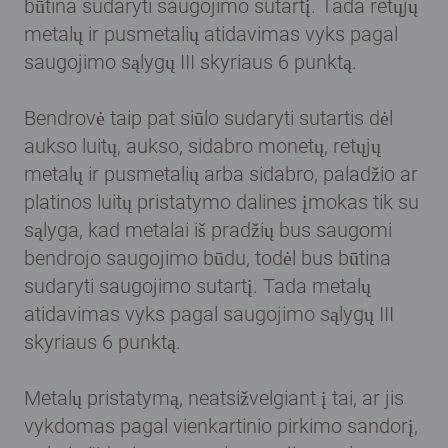
būtina sudaryti saugojimo sutartį. Tada retųjų
metalų ir pusmetalių atidavimas vyks pagal
saugojimo sąlygų III skyriaus 6 punktą.
Bendrovė taip pat siūlo sudaryti sutartis dėl
aukso luitų, aukso, sidabro monetų, retųjų
metalų ir pusmetalių arba sidabro, paladžio ar
platinos luitų pristatymo dalines įmokas tik su
sąlyga, kad metalai iš pradžių bus saugomi
bendrojo saugojimo būdu, todėl bus būtina
sudaryti saugojimo sutartį. Tada metalų
atidavimas vyks pagal saugojimo sąlygų III
skyriaus 6 punktą.
Metalų pristatymą, neatsižvelgiant į tai, ar jis
vykdomas pagal vienkartinio pirkimo sandorį,