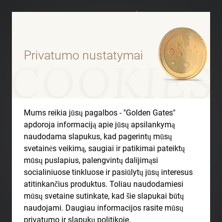
Privatumo nustatymai
METALO PIRKIMAS
Mums reikia jūsų pagalbos - "Golden Gates"
apdoroja informaciją apie jūsų apsilankymą
naudodama slapukus, kad pagerintų mūsų
Bendrosios sutarčių
svetainės veikimą, saugiai ir patikimai pateiktų
mūsų puslapius, palengvintų dalijimąsi
sąlygos
socialiniuose tinkluose ir pasiūlytų jūsų interesus
atitinkančius produktus. Toliau naudodamiesi
mūsų svetaine sutinkate, kad šie slapukai būtų
naudojami. Daugiau informacijos rasite mūsų
privatumo ir slapukų politikoje.