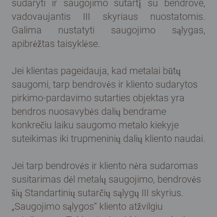
sudaryti ir saugojimo sutartį su bendrove,
vadovaujantis III skyriaus nuostatomis.
Galima nustatyti saugojimo sąlygas,
apibrėžtas taisyklėse.
Jei klientas pageidauja, kad metalai būtų
saugomi, tarp bendrovės ir kliento sudarytos
pirkimo-pardavimo sutarties objektas yra
bendros nuosavybės dalių bendrame
konkrečiu laiku saugomo metalo kiekyje
suteikimas iki trupmeninių dalių kliento naudai.
Jei tarp bendrovės ir kliento nėra sudaromas
susitarimas dėl metalų saugojimo, bendrovės
šių Standartinių sutarčių sąlygų III skyrius.
„Saugojimo sąlygos“ kliento atžvilgiu