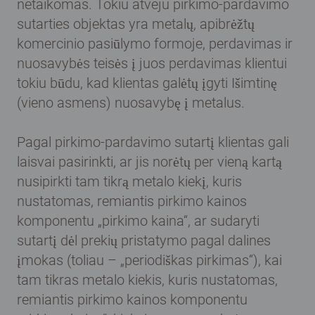
netaikomas. Tokiu atveju pirkimo-pardavimo
sutarties objektas yra metalų, apibrėžtų
komercinio pasiūlymo formoje, perdavimas ir
nuosavybės teisės į juos perdavimas klientui
tokiu būdu, kad klientas galėtų įgyti Išimtinę
(vieno asmens) nuosavybę į metalus.
Pagal pirkimo-pardavimo sutartį klientas gali
laisvai pasirinkti, ar jis norėtų per vieną kartą
nusipirkti tam tikrą metalo kiekį, kuris
nustatomas, remiantis pirkimo kainos
komponentu „pirkimo kaina“, ar sudaryti
sutartį dėl prekių pristatymo pagal dalines
įmokas (toliau – „periodiškas pirkimas“), kai
tam tikras metalo kiekis, kuris nustatomas,
remiantis pirkimo kainos komponentu