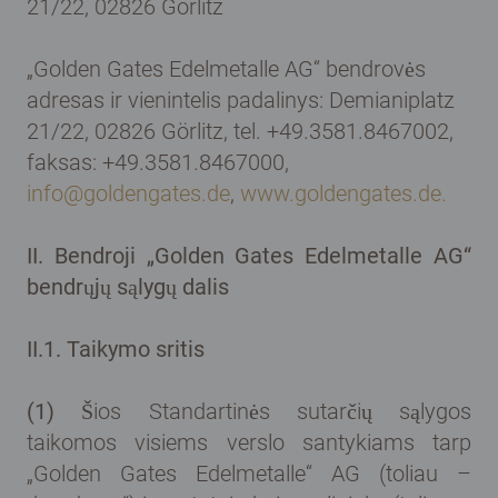
21/22, 02826 Görlitz
„Golden Gates Edelmetalle AG“ bendrovės
adresas ir vienintelis padalinys: Demianiplatz
21/22, 02826 Görlitz, tel. +49.3581.8467002,
faksas: +49.3581.8467000,
info@goldengates.de
,
www.goldengates.de.
II.
Bendroji „Golden Gates Edelmetalle AG“
bendrųjų sąlygų dalis
II.1. Taikymo sritis
(1)
Šios Standartinės sutarčių sąlygos
taikomos visiems verslo santykiams tarp
„Golden Gates Edelmetalle“ AG (toliau –