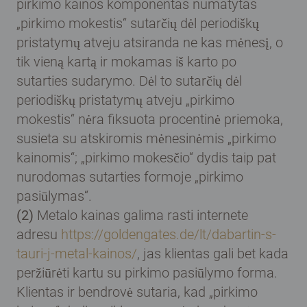
pirkimo kainos komponentas numatytas
„pirkimo mokestis“ sutarčių dėl periodiškų
pristatymų atveju atsiranda ne kas mėnesį, o
tik vieną kartą ir mokamas iš karto po
sutarties sudarymo. Dėl to sutarčių dėl
periodiškų pristatymų atveju „pirkimo
mokestis“ nėra fiksuota procentinė priemoka,
susieta su atskiromis mėnesinėmis „pirkimo
kainomis“; „pirkimo mokesčio“ dydis taip pat
nurodomas sutarties formoje „pirkimo
pasiūlymas“.
(2)
Metalo kainas galima rasti internete
adresu
https://goldengates.de/lt/dabartin-s-
tauri-j-metal-kainos/
, jas klientas gali bet kada
peržiūrėti kartu su pirkimo pasiūlymo forma.
Klientas ir bendrovė sutaria, kad „pirkimo