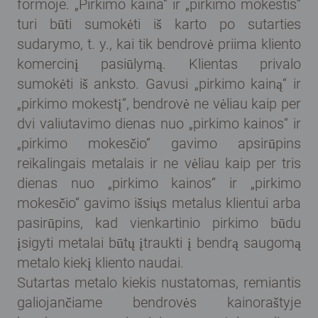
formoje. „Pirkimo kaina“ ir „pirkimo mokestis“
turi būti sumokėti iš karto po sutarties
sudarymo, t. y., kai tik bendrovė priima kliento
komercinį pasiūlymą. Klientas privalo
sumokėti iš anksto. Gavusi „pirkimo kainą“ ir
„pirkimo mokestį“, bendrovė ne vėliau kaip per
dvi valiutavimo dienas nuo „pirkimo kainos“ ir
„pirkimo mokesčio“ gavimo apsirūpins
reikalingais metalais ir ne vėliau kaip per tris
dienas nuo „pirkimo kainos“ ir „pirkimo
mokesčio“ gavimo išsiųs metalus klientui arba
pasirūpins, kad vienkartinio pirkimo būdu
įsigyti metalai būtų įtraukti į bendrą saugomą
metalo kiekį kliento naudai.
Sutartas metalo kiekis nustatomas, remiantis
galiojančiame bendrovės kainoraštyje