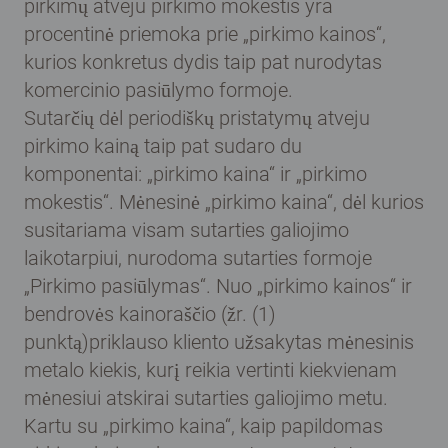
pirkimų atveju pirkimo mokestis yra
procentinė priemoka prie „pirkimo kainos“,
kurios konkretus dydis taip pat nurodytas
komercinio pasiūlymo formoje.
Sutarčių dėl periodiškų pristatymų atveju
pirkimo kainą taip pat sudaro du
komponentai: „pirkimo kaina“ ir „pirkimo
mokestis“. Mėnesinė „pirkimo kaina“, dėl kurios
susitariama visam sutarties galiojimo
laikotarpiui, nurodoma sutarties formoje
„Pirkimo pasiūlymas“. Nuo „pirkimo kainos“ ir
bendrovės kainoraščio (žr. (1)
punktą)priklauso kliento užsakytas mėnesinis
metalo kiekis, kurį reikia vertinti kiekvienam
mėnesiui atskirai sutarties galiojimo metu.
Kartu su „pirkimo kaina“, kaip papildomas