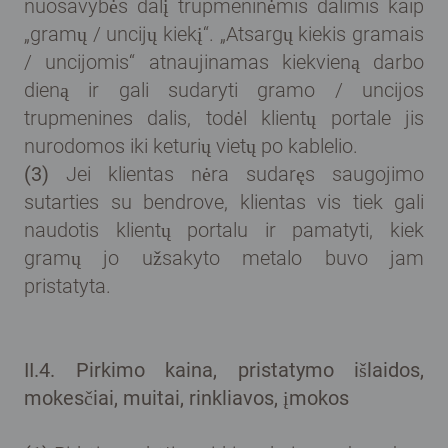
nuosavybės dalį trupmeninėmis dalimis kaip
„gramų / uncijų kiekį“. „Atsargų kiekis gramais
/ uncijomis“ atnaujinamas kiekvieną darbo
dieną ir gali sudaryti gramo / uncijos
trupmenines dalis, todėl klientų portale jis
nurodomos iki keturių vietų po kablelio.
(3)
Jei klientas nėra sudaręs saugojimo
sutarties su bendrove, klientas vis tiek gali
naudotis klientų portalu ir pamatyti, kiek
gramų jo užsakyto metalo buvo jam
pristatyta.
II.4. Pirkimo kaina, pristatymo išlaidos,
mokesčiai, muitai, rinkliavos, įmokos