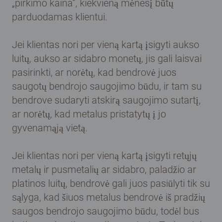
„pirkimo kaina“, kiekvieną mėnesį būtų
parduodamas klientui.
Jei klientas nori per vieną kartą įsigyti aukso
luitų, aukso ar sidabro monetų, jis gali laisvai
pasirinkti, ar norėtų, kad bendrovė juos
saugotų bendrojo saugojimo būdu, ir tam su
bendrove sudaryti atskirą saugojimo sutartį,
ar norėtų, kad metalus pristatytų į jo
gyvenamąją vietą.
Jei klientas nori per vieną kartą įsigyti retųjų
metalų ir pusmetalių ar sidabro, paladžio ar
platinos luitų, bendrovė gali juos pasiūlyti tik su
sąlyga, kad šiuos metalus bendrovė iš pradžių
saugos bendrojo saugojimo būdu, todėl bus