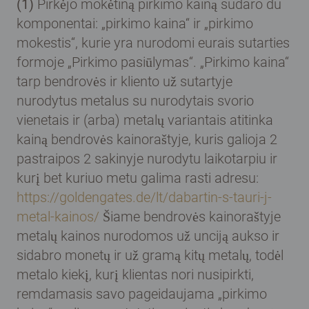
(1)
Pirkėjo mokėtiną pirkimo kainą sudaro du
komponentai: „pirkimo kaina“ ir „pirkimo
mokestis“, kurie yra nurodomi eurais sutarties
formoje „Pirkimo pasiūlymas“. „Pirkimo kaina“
tarp bendrovės ir kliento už sutartyje
nurodytus metalus su nurodytais svorio
vienetais ir (arba) metalų variantais atitinka
kainą bendrovės kainoraštyje, kuris galioja 2
pastraipos 2 sakinyje nurodytu laikotarpiu ir
kurį bet kuriuo metu galima rasti adresu:
https://goldengates.de/lt/dabartin-s-tauri-j-
metal-kainos/
Šiame bendrovės kainoraštyje
metalų kainos nurodomos už unciją aukso ir
sidabro monetų ir už gramą kitų metalų, todėl
metalo kiekį, kurį klientas nori nusipirkti,
remdamasis savo pageidaujama „pirkimo