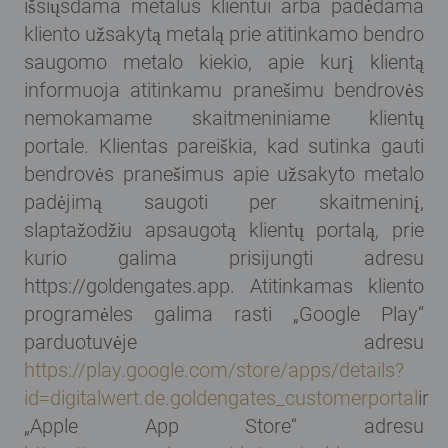
išsiųsdama metalus klientui arba padėdama
kliento užsakytą metalą prie atitinkamo bendro
saugomo metalo kiekio, apie kurį klientą
informuoja atitinkamu pranešimu bendrovės
nemokamame skaitmeniniame klientų
portale. Klientas pareiškia, kad sutinka gauti
bendrovės pranešimus apie užsakyto metalo
padėjimą saugoti per skaitmeninį,
slaptažodžiu apsaugotą klientų portalą, prie
kurio galima prisijungti adresu
https://goldengates.app. Atitinkamas kliento
programėles galima rasti „Google Play“
parduotuvėje adresu
https://play.google.com/store/apps/details?
id=digitalwert.de.goldengates_customerportal
ir
„Apple App Store“ adresu