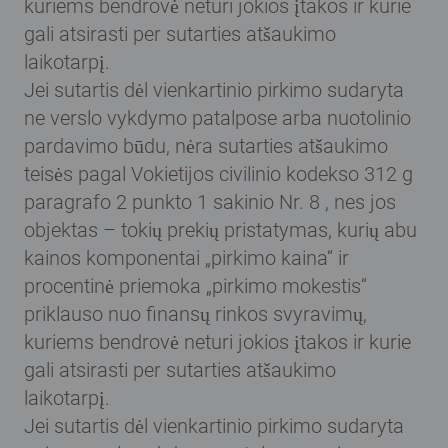
kuriems bendrovė neturi jokios įtakos ir kurie
gali atsirasti per sutarties atšaukimo
laikotarpį.
Jei sutartis dėl vienkartinio pirkimo sudaryta
ne verslo vykdymo patalpose arba nuotolinio
pardavimo būdu, nėra sutarties atšaukimo
teisės pagal Vokietijos civilinio kodekso 312 g
paragrafo 2 punkto 1 sakinio Nr. 8 , nes jos
objektas – tokių prekių pristatymas, kurių abu
kainos komponentai „pirkimo kaina“ ir
procentinė priemoka „pirkimo mokestis“
priklauso nuo finansų rinkos svyravimų,
kuriems bendrovė neturi jokios įtakos ir kurie
gali atsirasti per sutarties atšaukimo
laikotarpį.
Jei sutartis dėl vienkartinio pirkimo sudaryta