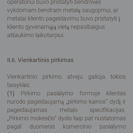
operatoriui buvo pristatyti bendrovės
vykdomam bendram metalų saugojimui, ar
metalai kliento pageidavimu buvo pristatyti į
kliento gyvenamąją vietą nepasibaigus
atšaukimo laikotarpiui.
II.6. Vienkartinis pirkimas
Vienkartinio pirkimo atveju galioja tokios
taisyklės:
(1)
Pirkimo pasiūlymo formoje klientas
nurodo pageidaujamą „pirkimo kainos“ dydį ir
pageidaujamas metalo specifikacijas.
„Pirkimo mokesčio“ dydis taip pat nustatomas
pagal duomenis komercinio pasiūlymo