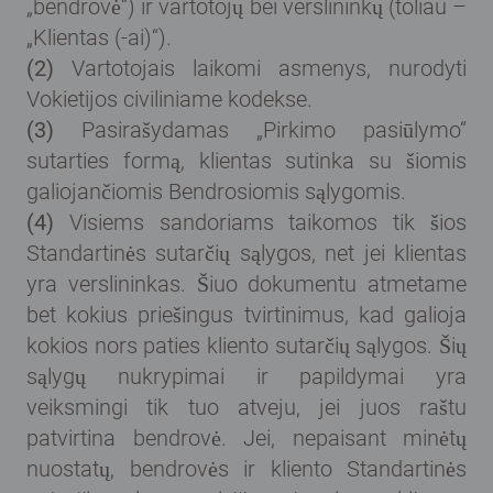
„bendrovė“) ir vartotojų bei verslininkų (toliau –
„Klientas (-ai)“).
(2)
Vartotojais laikomi asmenys, nurodyti
Vokietijos civiliniame kodekse.
(3)
Pasirašydamas „Pirkimo pasiūlymo“
sutarties formą, klientas sutinka su šiomis
galiojančiomis Bendrosiomis sąlygomis.
(4)
Visiems sandoriams taikomos tik šios
Standartinės sutarčių sąlygos, net jei klientas
yra verslininkas. Šiuo dokumentu atmetame
bet kokius priešingus tvirtinimus, kad galioja
kokios nors paties kliento sutarčių sąlygos. Šių
sąlygų nukrypimai ir papildymai yra
veiksmingi tik tuo atveju, jei juos raštu
patvirtina bendrovė. Jei, nepaisant minėtų
nuostatų, bendrovės ir kliento Standartinės