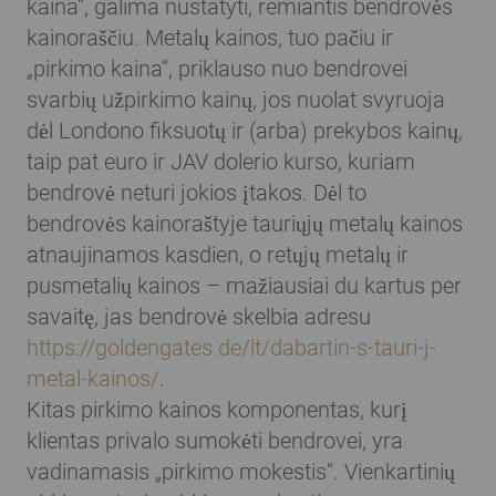
kaina“, galima nustatyti, remiantis bendrovės
kainoraščiu. Metalų kainos, tuo pačiu ir
„pirkimo kaina“, priklauso nuo bendrovei
svarbių užpirkimo kainų, jos nuolat svyruoja
dėl Londono fiksuotų ir (arba) prekybos kainų,
taip pat euro ir JAV dolerio kurso, kuriam
bendrovė neturi jokios įtakos. Dėl to
bendrovės kainoraštyje tauriųjų metalų kainos
atnaujinamos kasdien, o retųjų metalų ir
pusmetalių kainos – mažiausiai du kartus per
savaitę, jas bendrovė skelbia adresu
https://goldengates.de/lt/dabartin-s-tauri-j-
metal-kainos/
.
Kitas pirkimo kainos komponentas, kurį
klientas privalo sumokėti bendrovei, yra
vadinamasis „pirkimo mokestis“. Vienkartinių