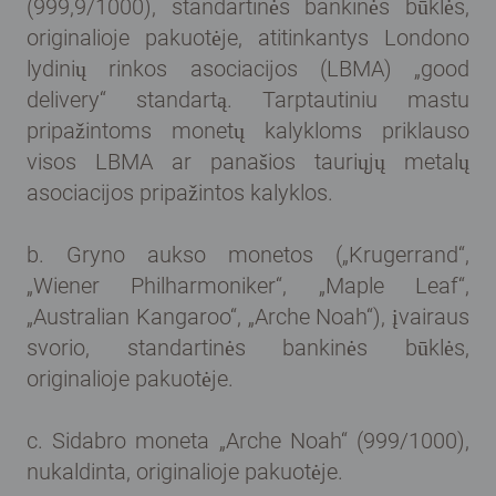
(999,9/1000), standartinės bankinės būklės,
originalioje pakuotėje, atitinkantys Londono
lydinių rinkos asociacijos (LBMA) „good
delivery“ standartą. Tarptautiniu mastu
pripažintoms monetų kalykloms priklauso
visos LBMA ar panašios tauriųjų metalų
asociacijos pripažintos kalyklos.
b. Gryno aukso monetos („Krugerrand“,
„Wiener Philharmoniker“, „Maple Leaf“,
„Australian Kangaroo“, „Arche Noah“), įvairaus
svorio, standartinės bankinės būklės,
originalioje pakuotėje.
c. Sidabro moneta „Arche Noah“ (999/1000),
nukaldinta, originalioje pakuotėje.