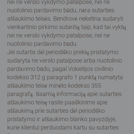
nei ne verslo vykdymo patalpose, nei ne
nuotolinio pardavimo būdu, nėra sutarties
atšaukimo teisės. Bendrovė neketina sudaryti
vienkartinio pirkimo sutarčių taip, kad tai vyktų
nei ne verslo vykdymo patalpose, nei ne
nuotolinio pardavimo būdu.
Jei sutartis dėl periodiško prekių pristatymo
sudaryta ne verslo patalpose arba nuotolinio
pardavimo būdu, pagal Vokietijos civilinio
kodekso 312 g paragrafo 1 punktą numatyta
atšaukimo teisė minėto kodekso 355
paragrafą. Išsamią informaciją apie sutarties
atšaukimo teisę rasite paaiškinime apie
atšaukimą prie sutarties dėl periodiško
pristatymo ir atšaukimo blanko pavyzdyje,
kurie klientui perduodami kartu su sutarties