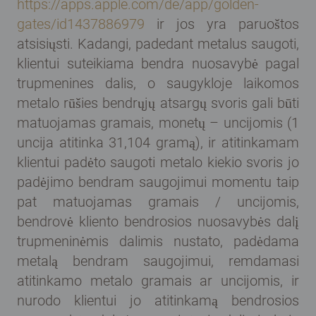
https://apps.apple.com/de/app/golden-
gates/id1437886979
ir jos yra paruoštos
atsisiųsti. Kadangi, padedant metalus saugoti,
klientui suteikiama bendra nuosavybė pagal
trupmenines dalis, o saugykloje laikomos
metalo rūšies bendrųjų atsargų svoris gali būti
matuojamas gramais, monetų – uncijomis (1
uncija atitinka 31,104 gramą), ir atitinkamam
klientui padėto saugoti metalo kiekio svoris jo
padėjimo bendram saugojimui momentu taip
pat matuojamas gramais / uncijomis,
bendrovė kliento bendrosios nuosavybės dalį
trupmeninėmis dalimis nustato, padėdama
metalą bendram saugojimui, remdamasi
atitinkamo metalo gramais ar uncijomis, ir
nurodo klientui jo atitinkamą bendrosios