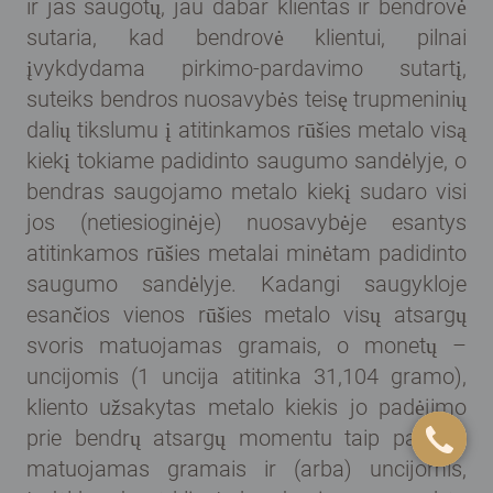
ir jas saugotų, jau dabar klientas ir bendrovė
sutaria, kad bendrovė klientui, pilnai
įvykdydama pirkimo-pardavimo sutartį,
suteiks bendros nuosavybės teisę trupmeninių
dalių tikslumu į atitinkamos rūšies metalo visą
kiekį tokiame padidinto saugumo sandėlyje, o
bendras saugojamo metalo kiekį sudaro visi
jos (netiesioginėje) nuosavybėje esantys
atitinkamos rūšies metalai minėtam padidinto
saugumo sandėlyje. Kadangi saugykloje
esančios vienos rūšies metalo visų atsargų
svoris matuojamas gramais, o monetų –
uncijomis (1 uncija atitinka 31,104 gramo),
kliento užsakytas metalo kiekis jo padėjimo
prie bendrų atsargų momentu taip pat yra
matuojamas gramais ir (arba) uncijomis,