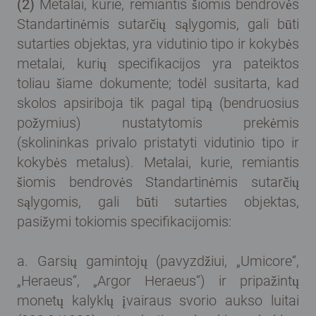
(2)
Metalai, kurie, remiantis šiomis bendrovės
Standartinėmis sutarčių sąlygomis, gali būti
sutarties objektas, yra vidutinio tipo ir kokybės
metalai, kurių specifikacijos yra pateiktos
toliau šiame dokumente; todėl susitarta, kad
skolos apsiriboja tik pagal tipą (bendruosius
požymius) nustatytomis prekėmis
(skolininkas privalo pristatyti vidutinio tipo ir
kokybės metalus). Metalai, kurie, remiantis
šiomis bendrovės Standartinėmis sutarčių
sąlygomis, gali būti sutarties objektas,
pasižymi tokiomis specifikacijomis:
a. Garsių gamintojų (pavyzdžiui, „Umicore“,
„Heraeus“, „Argor Heraeus“) ir pripažintų
monetų kalyklų įvairaus svorio aukso luitai